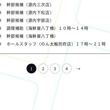
9
幹部候補（源内三次店）
9
幹部候補（源内下松店）
9
幹部候補（源内宇部店）
9
調理補助（海鮮屋八丁櫓）１０時～１４時
9
幹部候補（海鮮屋八丁櫓）
9
ホールスタッフ（のん太鮨防府店）１７時～２１時
1
2
3
4
→